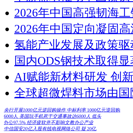
2026年中国高强韧海
2026年中国定向凝固
氢能产业发展及政策驱
国内ODS钢技术取得显
AI赋能新材料研发 创
全球超微焊料市场由国
央行开展1000亿元逆回购操作 中标利率
1000亿元逆回购
6000人
美国玩手机死于交通事故达6000人 低头
办公97.5%
经济疲软并不影响文教办公产业
中信国安20亿入股有线电视网络公司 疑
20亿