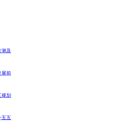
监测及
发展前
五规划
十五五