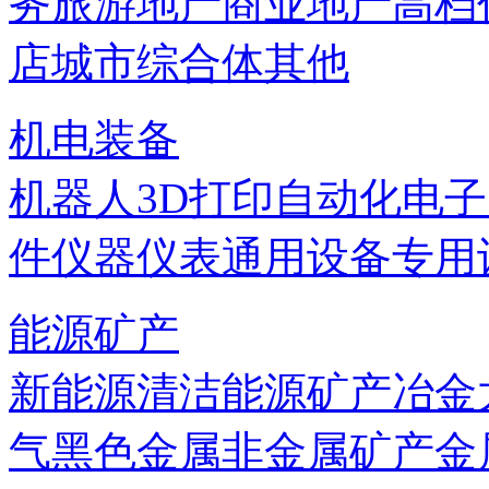
务
旅游地产
商业地产
高档
店
城市综合体
其他
机电装备
机器人
3D打印
自动化
电子
件
仪器仪表
通用设备
专用
能源矿产
新能源
清洁能源
矿产
冶金
气
黑色金属
非金属矿产
金