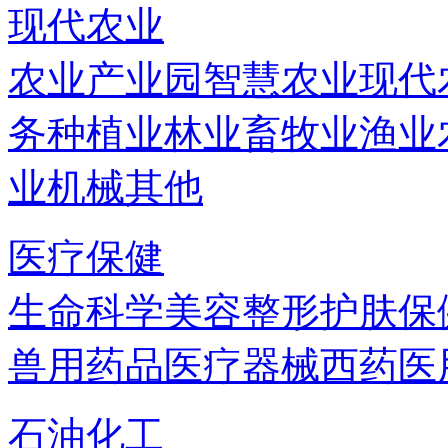
现代农业
农业产业园
智慧农业
现代
务
种植业
林业
畜牧业
渔业
业机械
其他
医疗保健
生命科学
美容
整形
护肤
保
兽用药品
医疗器械
西药
医
石油化工