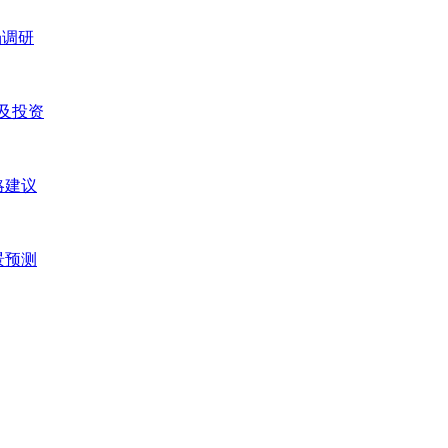
场调研
研及投资
略建议
景预测