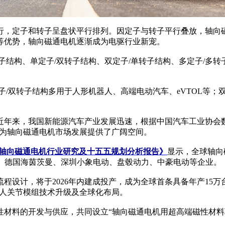
，定子和转子呈盘状平行排列。因定子与转子平行叠放，轴向磁
等优势，轴向磁通电机逐渐成为电驱行业新宠。
结构、单定子/双转子结构、双定子/单转子结构、多定子/多转
双转子结构多用于人形机器人、高端电动汽车、eVTOL等；双
，我国新能源汽车产业发展迅速，根据中国汽车工业协会数据显示
放量，为轴向磁通电机市场发展提供了广阔空间。
及中国轴向磁通电机行业研究及十五五规划分析报告》
显示，全球轴向
兰Traxial、德国海茵茨曼、深圳小象电动、盘毂动力、中豪电动等企业。
计，将于2026年内建成投产，成为全球首条具备年产15万台
器人关节模组技术升级及全球化布局。
料的开发与供应，共同设立“轴向磁通电机用超高端磁性材料