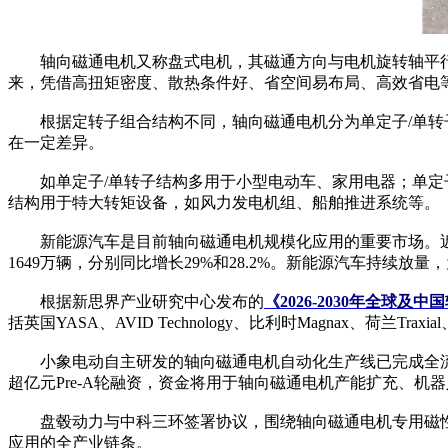
轴向磁通电机又称盘式电机，其磁通方向与电机旋转轴平行
来，凭借高扭矩密度、散热条件好、省空间易布局、高效省电
根据定转子组合结构不同，轴向磁通电机分为单定子/单转子
在一定差异。
如单定子/单转子结构多用于小型电动车、家用电器；单定子/
结构用于特大转矩设备，如风力发电机组、船舶推进系统等。
新能源汽车是目前轴向磁通电机规模化应用的重要市场。近年来
1649万辆，分别同比增长29%和28.2%。新能源汽车持续
根据新思界产业研究中心发布的
《2026-2030年全球
括英国YASA、AVID Technology、比利时Magnax、荷
小象电动自主研发的轴向磁通电机自动化生产线已完成全流程设
超亿元Pre-A轮融资，资金将用于轴向磁通电机产能扩充、机
盘毂动力与中科三环签署协议，围绕轴向磁通电机专用磁性材
应用的全产业链条。