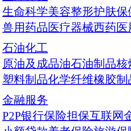
生命科学
美容
整形
护肤
保
兽用药品
医疗器械
西药
医
石油化工
原油及成品油
石油制品
核
塑料制品
化学纤维
橡胶制
金融服务
P2P
银行
保险
担保
互联网