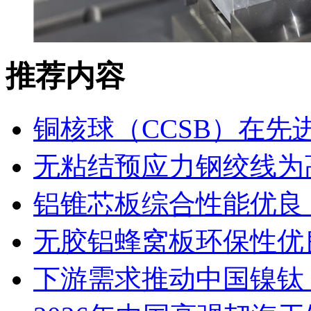
推荐内容
铜核球（CCSB）在先
无粘结预应力钢绞线为
铝锥芯板综合性能优良
无胶铝蜂窝板环保性优
下游需求推动中国镍钛（