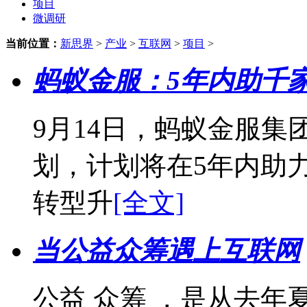
项目
微调研
当前位置：
新思界
>
产业
>
互联网
>
项目
>
蚂蚁金服：5年内助千
9月14日，蚂蚁金服
划，计划将在5年内助力
转型升
[全文]
当公益众筹遇上互联网
公益 众筹 ，是从去