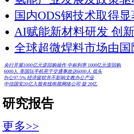
国内ODS钢技术取得显
AI赋能新材料研发 创
全球超微焊料市场由国
央行开展1000亿元逆回购操作 中标利率
1000亿元逆回购
6000人
美国玩手机死于交通事故达6000人 低头
办公97.5%
经济疲软并不影响文教办公产业
中信国安20亿入股有线电视网络公司 疑
20亿
研究报告
更多>>