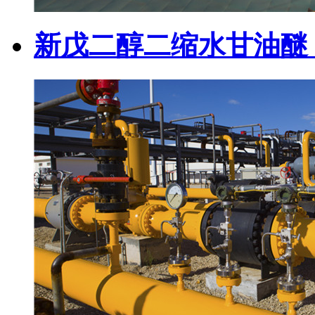
新戊二醇二缩水甘油醚（