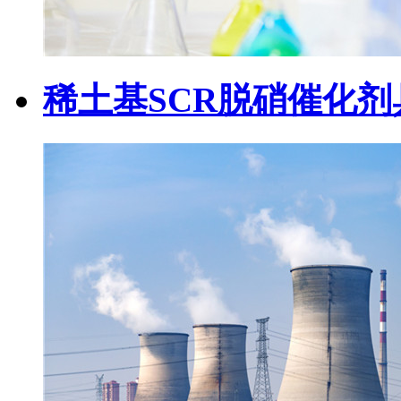
稀土基SCR脱硝催化