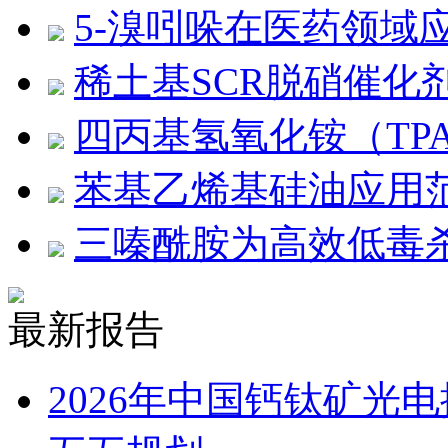
5-溴吲哚在医药领域
稀土基SCR脱硝催化
四丙基氢氧化铵（TP
苯基乙烯基硅油应用
三嗪酰胺为高效低毒
最新报告
2026年中国钙钛矿光