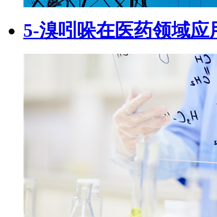
5-溴吲哚在医药领域应