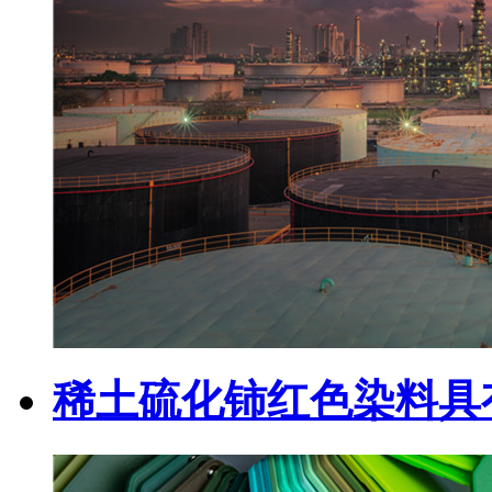
稀土硫化铈红色染料具