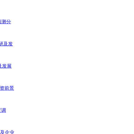
预测分
调研及发
及发展
投资前景
度调
研及企业