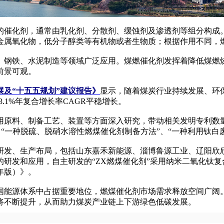
催化剂，通常由乳化剂、分散剂、缓蚀剂及渗透剂等组分构成。
金属氧化物，低分子醇类等有机物或者生物质；根据作用不同，
钢铁、水泥制造等领域广泛应用。煤燃催化剂发挥着降低煤燃烧
前景可观。
展及“十五五规划”建议报告》
显示，随着煤炭行业持续发展、环保
3.1%年复合增长率CAGR平稳增长。
料、制备工艺、装置等方面深入研究，带动相关发明专利数量逐
、“一种脱硫、脱硝水溶性燃煤催化剂制备方法”、“一种利用钛
发、生产布局，包括山东嘉禾新能源、淄博鲁源工业、辽阳欣欣
研发和应用，自主研发的“ZX燃煤催化剂”采用纳米二氧化钛
年版）》。
国能源体系中占据重要地位，燃煤催化剂市场需求释放空间广阔
将不断提升，从而助力煤炭产业链上下游绿色低碳发展。