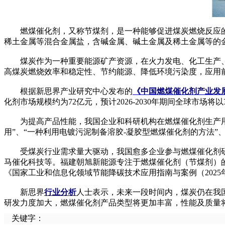
燃煤催化剂，又称节煤剂，是一种能够促进煤炭燃烧反应的
稀土金属等混合金属盐，含碱金属、碱土金属及稀土金属等的
煤炭作为一种重要能源矿产资源，在火力发电、化工生产、
高煤炭燃烧效率和稳定性、节约能源、降低环境污染度，应用
根据新思界产业研究中心发布的
《中国燃煤催化剂产业发
化剂市场规模约为72亿元，预计2026-2030年期间全球市场将以
为提高产品性能，我国企业和科研机构在燃煤催化剂生产用原
用”、“一种利用电镀污泥制备溶胶-凝胶型燃煤催化剂的方法”
受煤炭行业需求量大驱动，我国愈多企业参与燃煤催化剂研
马催化科技等。福建朝旭新能源专注于燃煤催化剂（节煤剂）的
《国家工业和信息化领域节能降碳技术应用指南与案例（2025
新思界
行业分析
人士表示，未来一段时间内，煤炭仍在我
研发力度加大，燃煤催化剂产品类型将更加丰富，性能及质量
关键字：