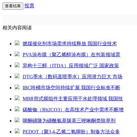
投票
相关内容阅读
燃煤催化剂市场需求持续释放 我国行业技术
PVA涂布膜（聚乙烯醇涂布膜）在包装领域需
异构十三醇（ITDA）应用领域广泛 国家政策
DTG墨水（数码直喷墨水）应用潜力巨大 市场
IBC吨桶市场空间持续扩展 我国行业标准不断
MBR帘式膜组件主要应用于水处理领域 我国技
碳酸铷（Rb2CO3）在高技术产业中需求不断增
噻酮磺隆为磺酰氨基羰基三唑啉酮类除草剂
PEDOT（聚3,4-乙烯二氧噻吩）制备方法众多