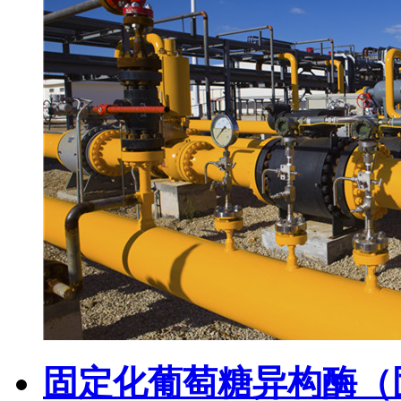
固定化葡萄糖异构酶（