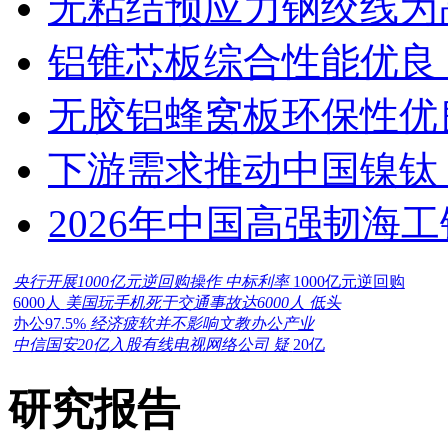
无粘结预应力钢绞线为
铝锥芯板综合性能优良
无胶铝蜂窝板环保性优
下游需求推动中国镍钛（
2026年中国高强韧海
央行开展1000亿元逆回购操作 中标利率
1000亿元逆回购
6000人
美国玩手机死于交通事故达6000人 低头
办公97.5%
经济疲软并不影响文教办公产业
中信国安20亿入股有线电视网络公司 疑
20亿
研究报告