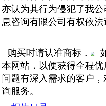
亦认为其行为侵犯了我公
息咨询有限公司有权依法
购买时请认准商标，
本网站，以便获得全程优
问题有深入需求的客户，
询服务。