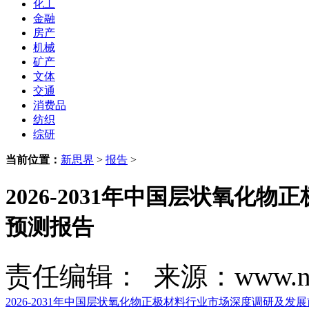
化工
金融
房产
机械
矿产
文体
交通
消费品
纺织
综研
当前位置：
新思界
>
报告
>
2026-2031年中国层状氧
预测报告
责任编辑： 来源：www.new
2026-2031年中国层状氧化物正极材料行业市场深度调研及发