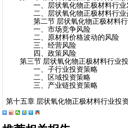
一、层状氧化物正极材料行业发
二、层状氧化物正极材料行业盈
第二节 层状氧化物正极材料行
一、市场竞争风险
二、原材料价格波动的风险
三、经营风险
四、政策风险
第三节 层状氧化物正极材料行业投
一、子行业投资策略
二、区域投资策略
三、产业链投资策略
第十五章 层状氧化物正极材料行业投