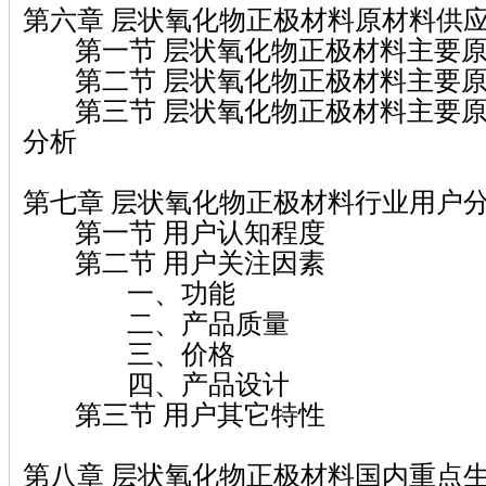
第六章 层状氧化物正极材料原材料供
第一节 层状氧化物正极材料主要原
第二节 层状氧化物正极材料主要原
第三节 层状氧化物正极材料主要原
分析
第七章 层状氧化物正极材料行业用户
第一节 用户认知程度
第二节 用户关注因素
一、功能
二、产品质量
三、价格
四、产品设计
第三节 用户其它特性
第八章 层状氧化物正极材料国内重点