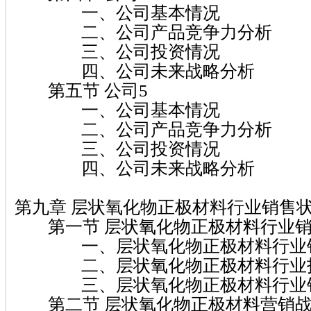
一、公司基本情况
二、公司产品竞争力分析
三、公司投资情况
四、公司未来战略分析
第五节 公司5
一、公司基本情况
二、公司产品竞争力分析
三、公司投资情况
四、公司未来战略分析
第九章 层状氧化物正极材料行业销售
第一节 层状氧化物正极材料行业销
一、层状氧化物正极材料行业销
二、层状氧化物正极材料行业投
三、层状氧化物正极材料行业销
第二节 层状氧化物正极材料营销战