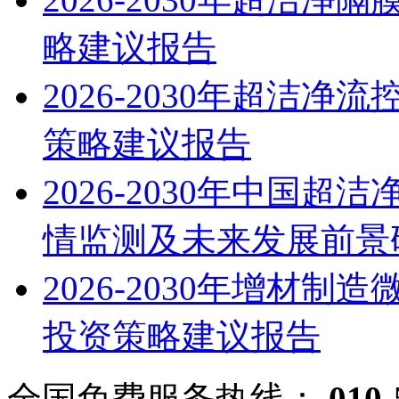
略建议报告
2026-2030年超洁
策略建议报告
2026-2030年中国
情监测及未来发展前景
2026-2030年增材
投资策略建议报告
全国免费服务热线：
010-