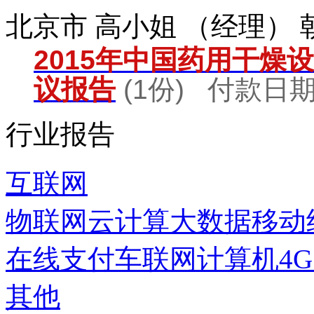
北京市 高小姐 （经理）
2015年中国药用干燥
议报告
(1份) 付款日期：
行业报告
互联网
物联网
云计算
大数据
移动
在线支付
车联网
计算机
4
其他