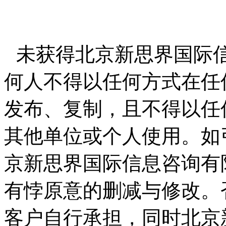
未获得北京新思界国际
何人不得以任何方式在任
发布、复制，且不得以任
其他单位或个人使用。如
京新思界国际信息咨询有
有悖原意的删减与修改。
客户自行承担，同时北京