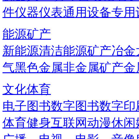
件
仪器仪表
通用设备
专用
能源矿产
新能源
清洁能源
矿产
冶金
气
黑色金属
非金属矿产
金
文化体育
电子图书
数字图书
数字印
体育健身
互联网
动漫
休闲