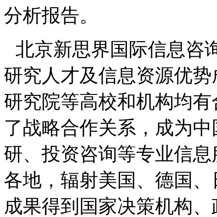
分析报告。
北京新思界国际信息咨
研究人才及信息资源优势
研究院等高校和机构均有
了战略合作关系，成为中
研、投资咨询等专业信息
各地，辐射美国、德国、
成果得到国家决策机构、