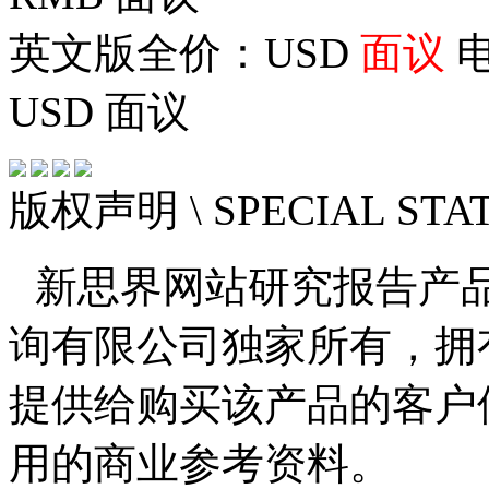
英文版全价：USD
面议
电
USD
面议
版权声明
\ SPECIAL ST
新思界网站研究报告产
询有限公司独家所有，拥
提供给购买该产品的客户
用的商业参考资料。