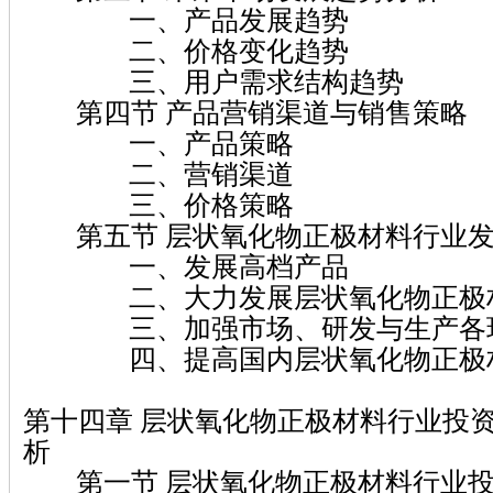
一、产品发展趋势
二、价格变化趋势
三、用户需求结构趋势
第四节 产品营销渠道与销售策略
一、产品策略
二、营销渠道
三、价格策略
第五节 层状氧化物正极材料行业发
一、发展高档产品
二、大力发展层状氧化物正极材
三、加强市场、研发与生产各环
四、提高国内层状氧化物正极材
第十四章 层状氧化物正极材料行业投
析
第一节 层状氧化物正极材料行业投