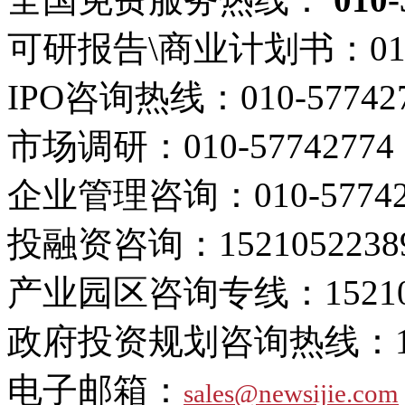
可研报告\商业计划书：
01
IPO咨询热线：
010-57742
市场调研：
010-57742774
企业管理咨询：
010-5774
投融资咨询：
1521052238
产业园区咨询专线：
1521
政府投资规划咨询热线：
电子邮箱：
sales@newsijie.com