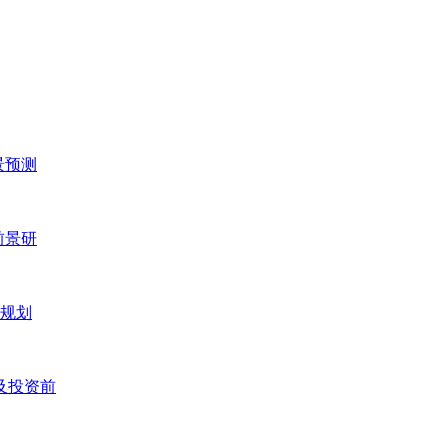
景预测
前景研
五规划
研及投资前