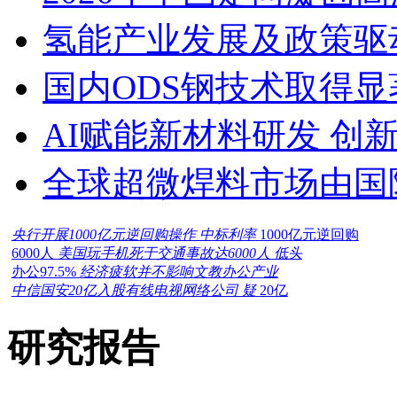
氢能产业发展及政策驱
国内ODS钢技术取得显
AI赋能新材料研发 创
全球超微焊料市场由国
央行开展1000亿元逆回购操作 中标利率
1000亿元逆回购
6000人
美国玩手机死于交通事故达6000人 低头
办公97.5%
经济疲软并不影响文教办公产业
中信国安20亿入股有线电视网络公司 疑
20亿
研究报告