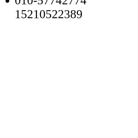
010-57742774
15210522389