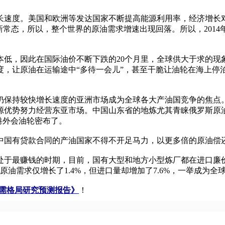
度。美国和欧洲等发达国家不断提高能源利用率，经济增长对原
常态，所以，整个世界的原油需求增速出现回落。所以，2014
，因此在国际油价不断下跌的20个月里，全球供大于求的现
度，让原油在运输途中“多待一会儿”，甚至干脆让油轮在海上停
保持较快增长速度的亚洲市场成为全球各大产油国竞争的焦点。
源优势努力经营东亚市场。中国山东省的地炼尤其青睐俄罗斯原
港外会油轮密布了。
国有贷款合同的产油国家不得不开足马力，以更多倍的原油偿还
处于最赚钱的时期，目前，国有大型和地方小型炼厂都在进口廉
油需求仅增长了1.4%，但进口量却增加了7.6%，一举成为全
及供需格局研究预测报告》
！