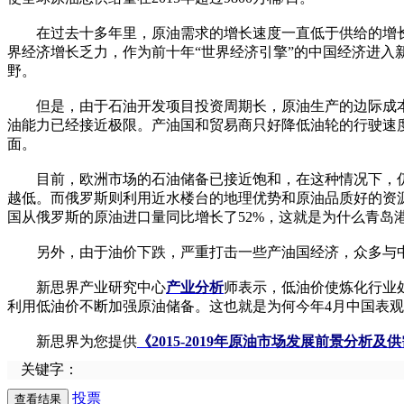
在过去十多年里，原油需求的增长速度一直低于供给的增长速
界经济增长乏力，作为前十年“世界经济引擎”的中国经济进入新
野。
但是，由于石油开发项目投资周期长，原油生产的边际成本低
油能力已经接近极限。产油国和贸易商只好降低油轮的行驶速
面。
目前，欧洲市场的石油储备已接近饱和，在这种情况下，仍
越低。而俄罗斯则利用近水楼台的地理优势和原油品质好的资
国从俄罗斯的原油进口量同比增长了52%，这就是为什么青岛
另外，由于油价下跌，严重打击一些产油国经济，众多与中
新思界产业研究中心
产业分析
师表示，低油价使炼化行业
利用低油价不断加强原油储备。这也就是为何今年4月中国表观原
新思界为您提供
《2015-2019年原油市场发展前景分析
关键字：
投票