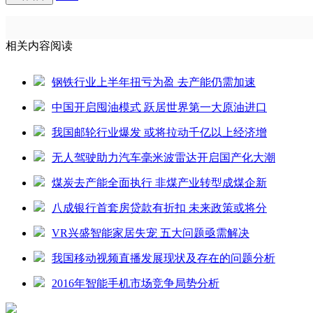
相关内容阅读
钢铁行业上半年扭亏为盈 去产能仍需加速
中国开启囤油模式 跃居世界第一大原油进口
我国邮轮行业爆发 或将拉动千亿以上经济增
无人驾驶助力汽车毫米波雷达开启国产化大潮
煤炭去产能全面执行 非煤产业转型成煤企新
八成银行首套房贷款有折扣 未来政策或将分
VR兴盛智能家居失宠 五大问题亟需解决
我国移动视频直播发展现状及存在的问题分析
2016年智能手机市场竞争局势分析