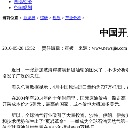
总部经济
空间规划
当前位置：
新思界
>
综研
>
规划
>
产业分析
>
中国开
2016-05-28 15:52 责任编辑：霍媛 来源：www.newsijie.
近日，一张新加坡海岸挤满超级油轮的图火了，不少分析者借
引发了广泛的关注。
海关总署数据显示，4月中国原油进口量约为737万桶/日，超
在2004年至2014年的十年时间里，国际原油价格一路走高，
开采成本价才5美元，最高的国家，成本价也大概30多美元。
所以，全球油气行业吸引了大量投资。沙特、伊朗、伊拉克
和技术优势催生出了“页岩革命”，一举成为全球石油天然气
使全球原油总供给量在2015年超过9800万桶/日。