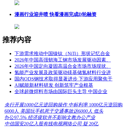
漫画行业迎井喷 快看漫画完成D轮融资
推荐内容
下游需求推动中国镍钛（NiTi）形状记忆合金
2026年中国高强韧海工钢市场发展驱动因素、
2026年中国定向凝固高温合金市场市场现状、
氢能产业发展及政策驱动镁基储氢材料行业进
国内ODS钢技术取得显著进步 下游应用聚焦于
AI赋能新材料研发 创新筑牢产业根基
全球超微焊料市场由国际巨头主导 中国企业
央行开展1000亿元逆回购操作 中标利率
1000亿元逆回购
6000人
美国玩手机死于交通事故达6000人 低头
办公97.5%
经济疲软并不影响文教办公产业
中信国安20亿入股有线电视网络公司 疑
20亿