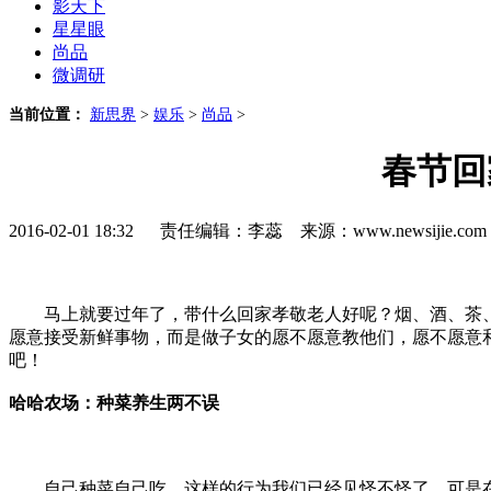
影天下
星星眼
尚品
微调研
当前位置：
新思界
>
娱乐
>
尚品
>
春节回
2016-02-01 18:32 责任编辑：李蕊 来源：www.newsijie.
马上就要过年了，带什么回家孝敬老人好呢？烟、酒、茶、糖？
愿意接受新鲜事物，而是做子女的愿不愿意教他们，愿不愿意
吧！
哈哈农场：种菜养生两不误
自己种菜自己吃，这样的行为我们已经见怪不怪了。可是在