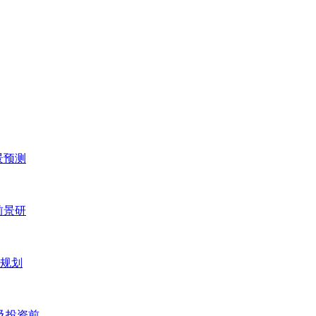
景预测
前景研
五规划
研及投资前