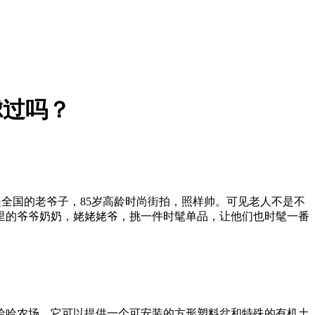
虑过吗？
全国的老爷子，85岁高龄时尚街拍，照样帅。可见老人不是不
里的爷爷奶奶，姥姥姥爷，挑一件时髦单品，让他们也时髦一番
哈农场。它可以提供一个可安装的方形塑料盆和特殊的有机土