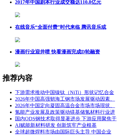
2017年中国剧本行业成交额达110.8亿元
在线音乐“全面付费”时代来临 腾讯音乐或
漫画行业迎井喷 快看漫画完成D轮融资
推荐内容
下游需求推动中国镍钛（NiTi）形状记忆合金
2026年中国高强韧海工钢市场发展驱动因素、
2026年中国定向凝固高温合金市场市场现状、
氢能产业发展及政策驱动镁基储氢材料行业进
国内ODS钢技术取得显著进步 下游应用聚焦于
AI赋能新材料研发 创新筑牢产业根基
全球超微焊料市场由国际巨头主导 中国企业