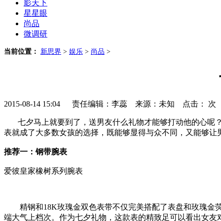
影天下
星星眼
尚品
微调研
当前位置：
新思界
>
娱乐
>
尚品
>
2015-08-14 15:04 责任编辑：李蕊 来源：未知 点击：
次
七夕马上就要到了，送男友什么礼物才能够打动他的心呢？俗
表就成了大多数女孩的选择，既能够显得与众不同，又能够让
推荐一：钢带腕表
爱彼皇家橡树系列腕表
精钢和18K玫瑰金双色表带不仅完美搭配了表盘和玫瑰金荧
端大气上档次。作为七夕礼物，这款表的精致足可以看出女友