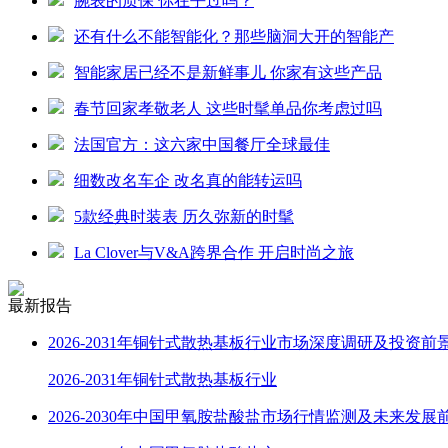
腕表的质保 你在乎过吗？
还有什么不能智能化？那些脑洞大开的智能产
智能家居已经不是新鲜事儿 你家有这些产品
春节回家孝敬老人 这些时髦单品你考虑过吗
法国官方：这六家中国餐厅全球最佳
细数改名车企 改名真的能转运吗
5款经典时装表 历久弥新的时髦
La Clover与V&A跨界合作 开启时尚之旅
最新报告
2026-2031年铜针式散热基板行业市场深度调研及投资前
2026-2031年铜针式散热基板行业
2026-2030年中国甲氧胺盐酸盐市场行情监测及未来发展