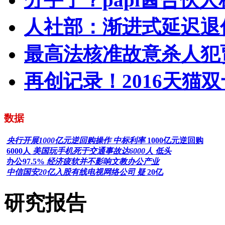
人社部：渐进式延迟退
最高法核准故意杀人犯
再创记录！2016天猫双
数据
央行开展1000亿元逆回购操作 中标利率
1000亿元逆回购
6000人
美国玩手机死于交通事故达6000人 低头
办公97.5%
经济疲软并不影响文教办公产业
中信国安20亿入股有线电视网络公司 疑
20亿
研究报告