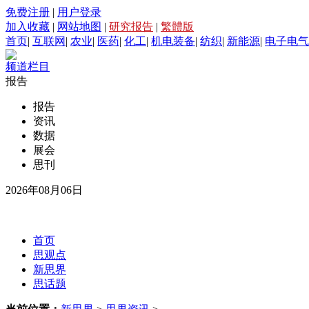
免费注册
|
用户登录
加入收藏
|
网站地图
|
研究报告
|
繁體版
首页
|
互联网
|
农业
|
医药
|
化工
|
机电装备
|
纺织
|
新能源
|
电子电气
频道栏目
报告
报告
资讯
数据
展会
思刊
2026年08月06日
首页
思观点
新思界
思话题