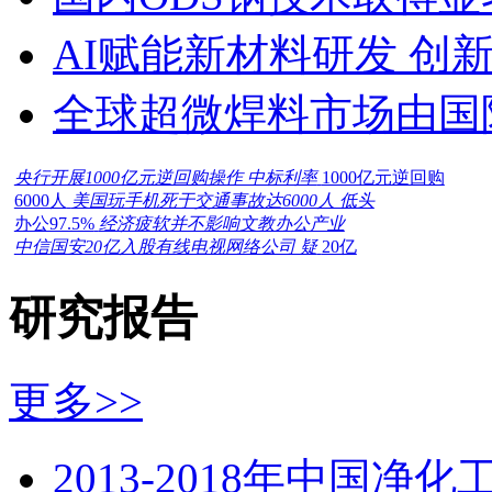
AI赋能新材料研发 创
全球超微焊料市场由国
央行开展1000亿元逆回购操作 中标利率
1000亿元逆回购
6000人
美国玩手机死于交通事故达6000人 低头
办公97.5%
经济疲软并不影响文教办公产业
中信国安20亿入股有线电视网络公司 疑
20亿
研究报告
更多>>
2013-2018年中国