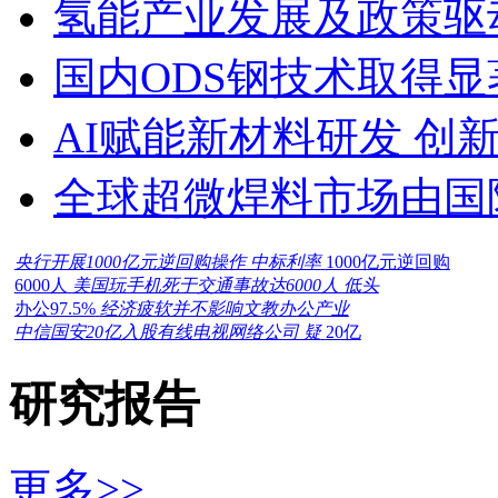
氢能产业发展及政策驱
国内ODS钢技术取得显
AI赋能新材料研发 创
全球超微焊料市场由国
央行开展1000亿元逆回购操作 中标利率
1000亿元逆回购
6000人
美国玩手机死于交通事故达6000人 低头
办公97.5%
经济疲软并不影响文教办公产业
中信国安20亿入股有线电视网络公司 疑
20亿
研究报告
更多>>