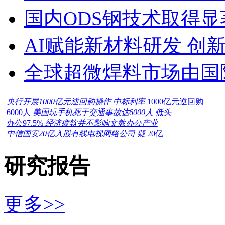
国内ODS钢技术取得显
AI赋能新材料研发 创
全球超微焊料市场由国
央行开展1000亿元逆回购操作 中标利率
1000亿元逆回购
6000人
美国玩手机死于交通事故达6000人 低头
办公97.5%
经济疲软并不影响文教办公产业
中信国安20亿入股有线电视网络公司 疑
20亿
研究报告
更多>>