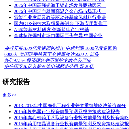
2026年中国高强韧海工钢市场发展驱动因素、
2026年中国定向凝固高温合金市场市场现状、
氢能产业发展及政策驱动镁基储氢材料行业进
国内ODS钢技术取得显著进步 下游应用聚焦于
AI赋能新材料研发 创新筑牢产业根基
全球超微焊料市场由国际巨头主导 中国企业
央行开展1000亿元逆回购操作 中标利率
1000亿元逆回购
6000人
美国玩手机死于交通事故达6000人 低头
办公97.5%
经济疲软并不影响文教办公产业
中信国安20亿入股有线电视网络公司 疑
20亿
研究报告
更多>>
2013-2018年中国净化工程企业兼并重组战略决策咨询分
2015年换热器行业投资前景预测及投资策略建议报告
2015年离心机药用萃取设备行业投资前景预测及投资策略
2015年药用结晶设备行业投资前景预测及投资策略建议报