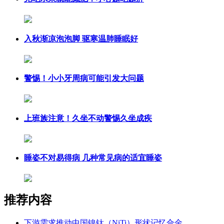
入秋渐凉泡泡脚 驱寒温肺睡眠好
警惕！小小牙周病可能引发大问题
上班族注意！久坐不动警惕久坐成疾
睡姿不对易得病 几种常见病的适宜睡姿
推荐内容
下游需求推动中国镍钛（NiTi）形状记忆合金