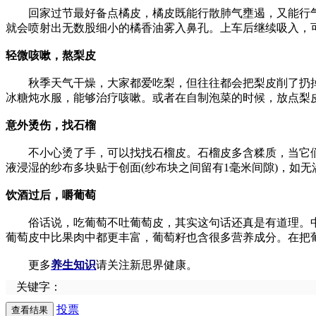
回家过节最好备点橘皮，橘皮既能行散肺气壅遏，又能行气宽
就会喷射出无数股细小的橘香油雾入鼻孔。上车后继续吸入，
轻微咳嗽，熬梨皮
秋季天气干燥，大家都爱吃梨，但往往都会把梨皮削了扔掉
冰糖炖水服，能够治疗咳嗽。或者在自制泡菜的时候，放点梨
意外烫伤，找石榴
不小心烫了手，可以找找石榴皮。石榴皮多含糅质，当它们与黏
液浸湿的纱布多块贴于创面(纱布块之间留有1毫米间隙)，如无
饮酒过后，嚼葡萄
俗话说，吃葡萄不吐葡萄皮，其实这句话还真是有道理。中
葡萄皮中比果肉中都更丰富，葡萄籽也含很多营养成分。在把
更多
养生知识
请关注新思界健康。
关键字：
投票