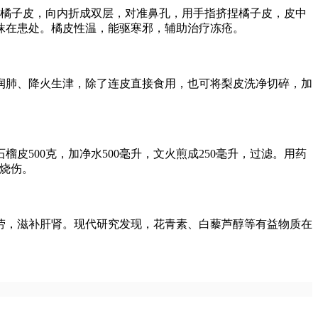
橘子皮，向内折成双层，对准鼻孔，用手指挤捏橘子皮，皮中
抹在患处。橘皮性温，能驱寒邪，辅助治疗冻疮。
肺、降火生津，除了连皮直接食用，也可将梨皮洗净切碎，加
00克，加净水500毫升，文火煎成250毫升，过滤。用药
度烧伤。
，滋补肝肾。现代研究发现，花青素、白藜芦醇等有益物质在