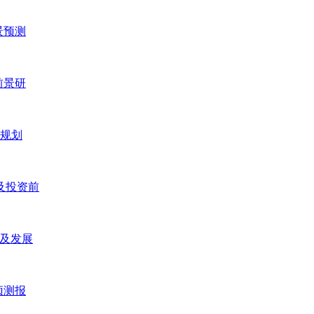
景预测
前景研
五规划
研及投资前
研及发展
预测报