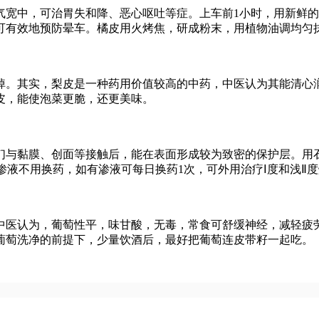
中，可治胃失和降、恶心呕吐等症。上车前1小时，用新鲜的
可有效地预防晕车。橘皮用火烤焦，研成粉末，用植物油调均匀
。其实，梨皮是一种药用价值较高的中药，中医认为其能清心润
皮，能使泡菜更脆，还更美味。
膜、创面等接触后，能在表面形成较为致密的保护层。用石榴皮5
渗液不用换药，如有渗液可每日换药1次，可外用治疗Ⅰ度和浅Ⅱ
医认为，葡萄性平，味甘酸，无毒，常食可舒缓神经，减轻疲劳
葡萄洗净的前提下，少量饮酒后，最好把葡萄连皮带籽一起吃。