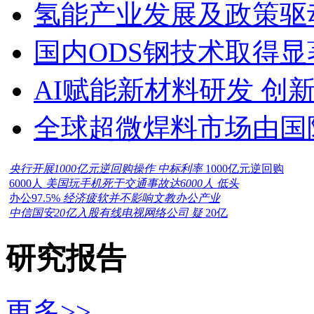
氢能产业发展及政策驱
国内ODS钢技术取得显
AI赋能新材料研发 创
全球超微焊料市场由国
央行开展1000亿元逆回购操作 中标利率
1000亿元逆回购
6000人
美国玩手机死于交通事故达6000人 低头
办公97.5%
经济疲软并不影响文教办公产业
中信国安20亿入股有线电视网络公司 疑
20亿
研究报告
更多>>