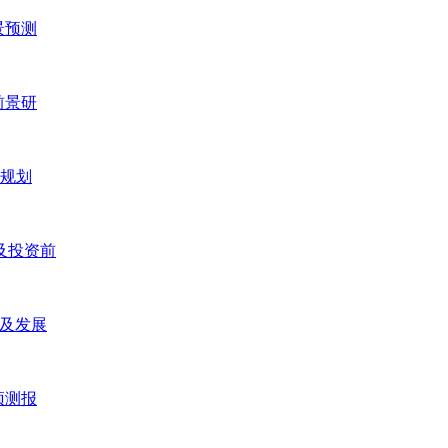
景预测
前景研
五规划
研及投资前
研及发展
预测报