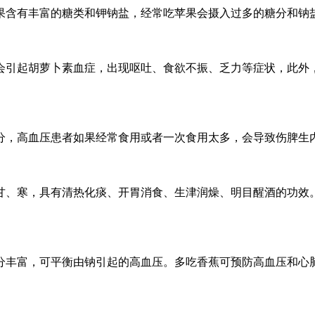
含有丰富的糖类和钾钠盐，经常吃苹果会摄入过多的糖分和钠
引起胡萝卜素血症，出现呕吐、食欲不振、乏力等症状，此外，
，高血压患者如果经常食用或者一次食用太多，会导致伤脾生
、寒，具有清热化痰、开胃消食、生津润燥、明目醒酒的功效。
富，可平衡由钠引起的高血压。多吃香蕉可预防高血压和心脑