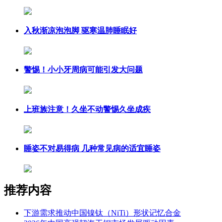
入秋渐凉泡泡脚 驱寒温肺睡眠好
警惕！小小牙周病可能引发大问题
上班族注意！久坐不动警惕久坐成疾
睡姿不对易得病 几种常见病的适宜睡姿
推荐内容
下游需求推动中国镍钛（NiTi）形状记忆合金