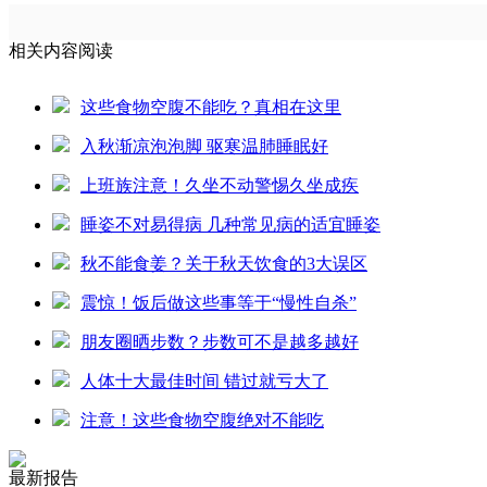
相关内容阅读
这些食物空腹不能吃？真相在这里
入秋渐凉泡泡脚 驱寒温肺睡眠好
上班族注意！久坐不动警惕久坐成疾
睡姿不对易得病 几种常见病的适宜睡姿
秋不能食姜？关于秋天饮食的3大误区
震惊！饭后做这些事等于“慢性自杀”
朋友圈晒步数？步数可不是越多越好
人体十大最佳时间 错过就亏大了
注意！这些食物空腹绝对不能吃
最新报告