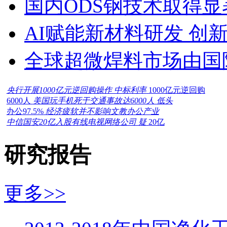
国内ODS钢技术取得显
AI赋能新材料研发 创
全球超微焊料市场由国
央行开展1000亿元逆回购操作 中标利率
1000亿元逆回购
6000人
美国玩手机死于交通事故达6000人 低头
办公97.5%
经济疲软并不影响文教办公产业
中信国安20亿入股有线电视网络公司 疑
20亿
研究报告
更多>>