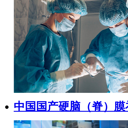
中国国产硬脑（脊）膜