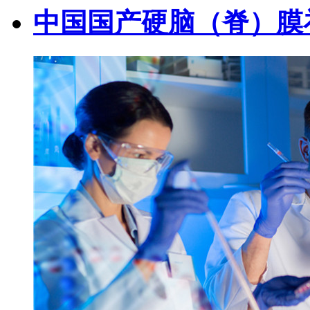
中国国产硬脑（脊）膜