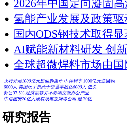
2026年中国定向凝固
氢能产业发展及政策驱
国内ODS钢技术取得显
AI赋能新材料研发 创
全球超微焊料市场由国
央行开展1000亿元逆回购操作 中标利率
1000亿元逆回购
6000人
美国玩手机死于交通事故达6000人 低头
办公97.5%
经济疲软并不影响文教办公产业
中信国安20亿入股有线电视网络公司 疑
20亿
研究报告