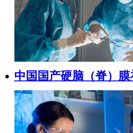
中国国产硬脑（脊）膜