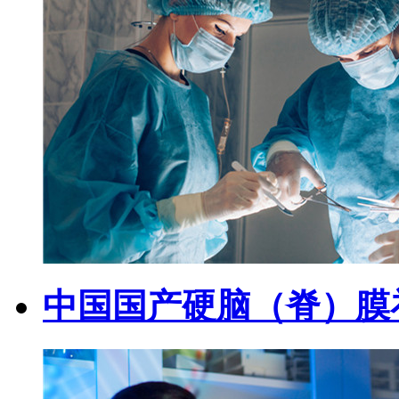
中国国产硬脑（脊）膜