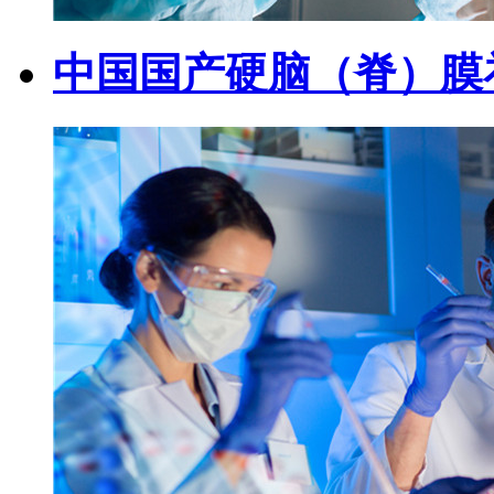
中国国产硬脑（脊）膜