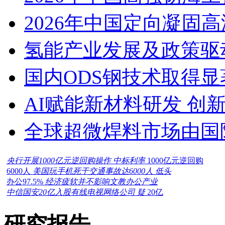
2026年中国定向凝固
氢能产业发展及政策驱
国内ODS钢技术取得显
AI赋能新材料研发 创
全球超微焊料市场由国
央行开展1000亿元逆回购操作 中标利率
1000亿元逆回购
6000人
美国玩手机死于交通事故达6000人 低头
办公97.5%
经济疲软并不影响文教办公产业
中信国安20亿入股有线电视网络公司 疑
20亿
研究报告