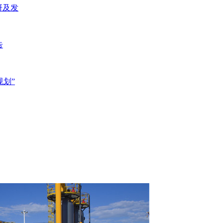
研及发
告
规划”