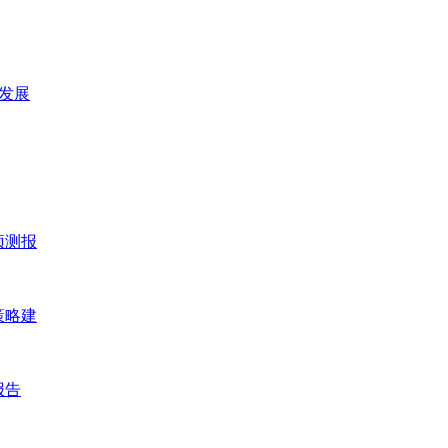
及发展
预测报
策略建
报告