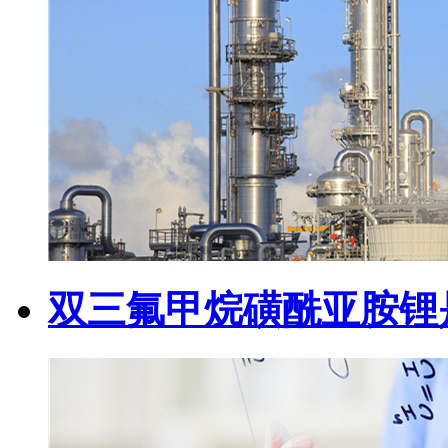
双三氟甲烷磺酰亚胺锂