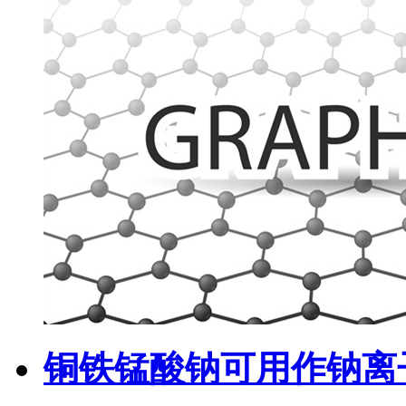
铜铁锰酸钠可用作钠离