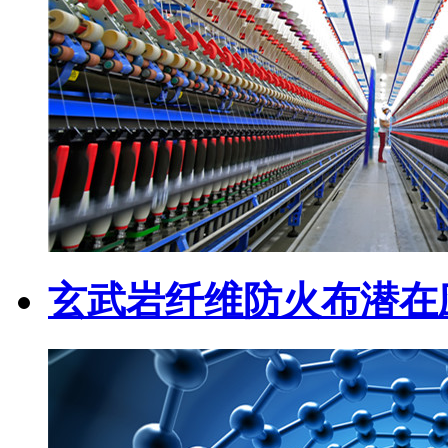
玄武岩纤维防火布潜在