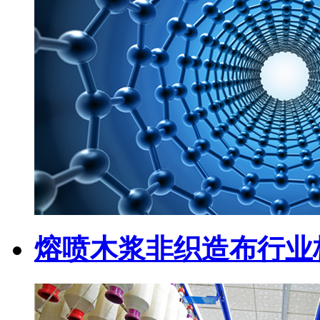
熔喷木浆非织造布行业