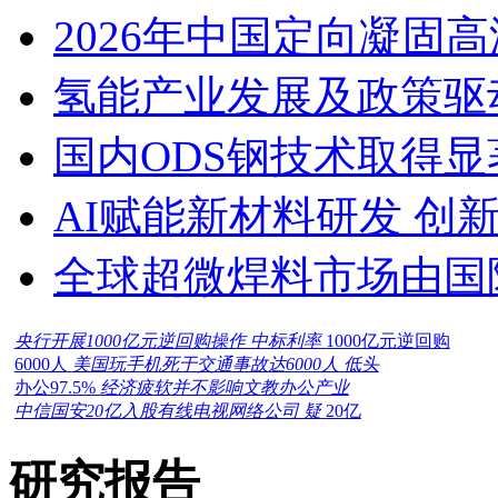
2026年中国定向凝固
氢能产业发展及政策驱
国内ODS钢技术取得显
AI赋能新材料研发 创
全球超微焊料市场由国
央行开展1000亿元逆回购操作 中标利率
1000亿元逆回购
6000人
美国玩手机死于交通事故达6000人 低头
办公97.5%
经济疲软并不影响文教办公产业
中信国安20亿入股有线电视网络公司 疑
20亿
研究报告