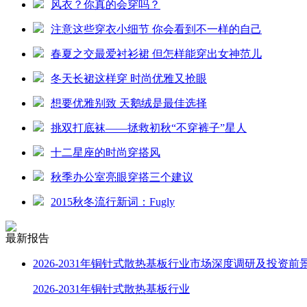
风衣？你真的会穿吗？
注意这些穿衣小细节 你会看到不一样的自己
春夏之交最爱衬衫裙 但怎样能穿出女神范儿
冬天长裙这样穿 时尚优雅又抢眼
想要优雅别致 天鹅绒是最佳选择
挑双打底袜——拯救初秋“不穿裤子”星人
十二星座的时尚穿搭风
秋季办公室亮眼穿搭三个建议
2015秋冬流行新词：Fugly
最新报告
2026-2031年铜针式散热基板行业市场深度调研及投资前
2026-2031年铜针式散热基板行业