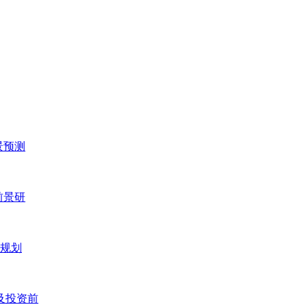
景预测
前景研
五规划
研及投资前