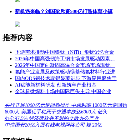
新机遇来临？刘国梁斥资500亿打造体育小镇
推荐内容
下游需求推动中国镍钛（NiTi）形状记忆合金
2026年中国高强韧海工钢市场发展驱动因素、
2026年中国定向凝固高温合金市场市场现状、
氢能产业发展及政策驱动镁基储氢材料行业进
国内ODS钢技术取得显著进步 下游应用聚焦于
AI赋能新材料研发 创新筑牢产业根基
全球超微焊料市场由国际巨头主导 中国企业
央行开展1000亿元逆回购操作 中标利率
1000亿元逆回购
6000人
美国玩手机死于交通事故达6000人 低头
办公97.5%
经济疲软并不影响文教办公产业
中信国安20亿入股有线电视网络公司 疑
20亿