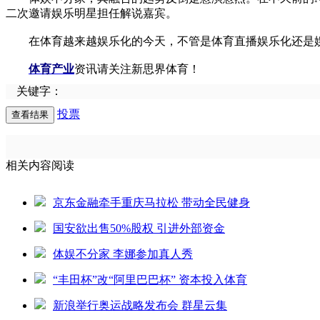
二次邀请娱乐明星担任解说嘉宾。
在体育越来越娱乐化的今天，不管是体育直播娱乐化还是娱
体育产业
资讯请关注新思界体育！
关键字：
投票
相关内容阅读
京东金融牵手重庆马拉松 带动全民健身
国安欲出售50%股权 引进外部资金
体娱不分家 李娜参加真人秀
“丰田杯”改“阿里巴巴杯” 资本投入体育
新浪举行奥运战略发布会 群星云集