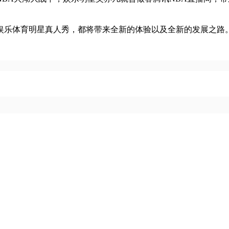
乐体育明星真人秀，都将带来全新的体验以及全新的发展之路