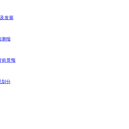
研及发展
预测报
投资前景预
规划分