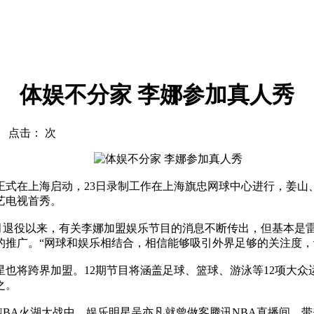
体娱不分家 李娜参加真人秀
com 点击：
次
在上海启动，23日录制工作在上海旗忠网球中心进行，姜山、
艺电视首秀。
9月退役以来，有关李娜加盟娱乐节目的消息不断传出，但基本是
的推广。“网球和娱乐相结合，相信能够吸引外界足够的关注度，
也将跨界加盟。12期节目将涵盖足球、篮球、游泳等12项大众
之。
A火湖大战中，娱乐明星吴亦凡就曾做客腾讯NBA直播间，带来