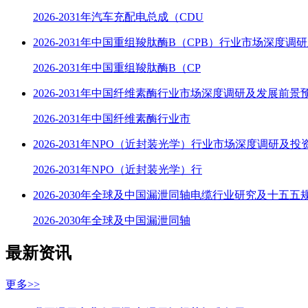
2026-2031年汽车充配电总成（CDU
2026-2031年中国重组羧肽酶B（CPB）行业市场深度调
2026-2031年中国重组羧肽酶B（CP
2026-2031年中国纤维素酶行业市场深度调研及发展前景
2026-2031年中国纤维素酶行业市
2026-2031年NPO（近封装光学）行业市场深度调研及
2026-2031年NPO（近封装光学）行
2026-2030年全球及中国漏泄同轴电缆行业研究及十五五
2026-2030年全球及中国漏泄同轴
最新资讯
更多>>