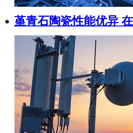
堇青石陶瓷性能优异 