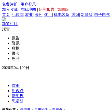
免费注册
|
用户登录
加入收藏
|
网站地图
|
研究报告
|
繁體版
首页
|
互联网
|
农业
|
医药
|
化工
|
机电装备
|
纺织
|
新能源
|
电子电气
频道栏目
报告
报告
资讯
数据
展会
思刊
2026年04月09日
首页
思观点
新思界
思话题
当前位置：
新思界
>
思界资讯
>
思观点
>