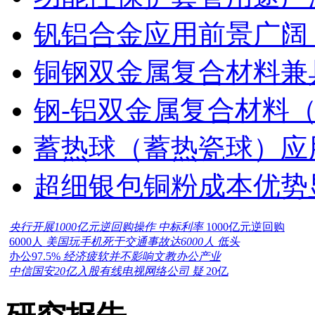
钒铝合金应用前景广阔
铜钢双金属复合材料兼
钢-铝双金属复合材料
蓄热球（蓄热瓷球）应
超细银包铜粉成本优势
央行开展1000亿元逆回购操作 中标利率
1000亿元逆回购
6000人
美国玩手机死于交通事故达6000人 低头
办公97.5%
经济疲软并不影响文教办公产业
中信国安20亿入股有线电视网络公司 疑
20亿