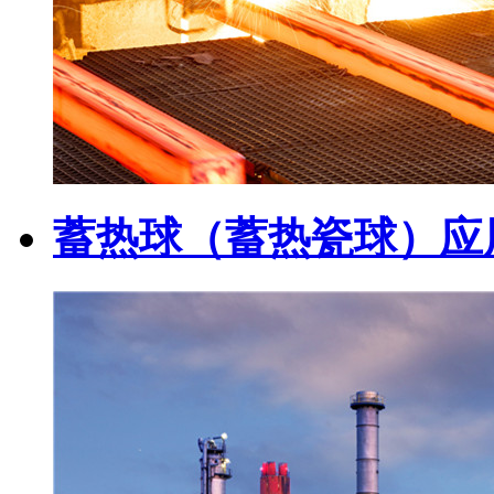
蓄热球（蓄热瓷球）应