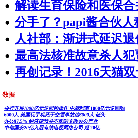
解读生育保险和医保合
分手了？papi酱合伙
人社部：渐进式延迟退
最高法核准故意杀人犯
再创记录！2016天猫双
数据
央行开展1000亿元逆回购操作 中标利率
1000亿元逆回购
6000人
美国玩手机死于交通事故达6000人 低头
办公97.5%
经济疲软并不影响文教办公产业
中信国安20亿入股有线电视网络公司 疑
20亿