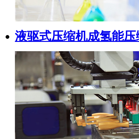
液驱式压缩机成氢能压