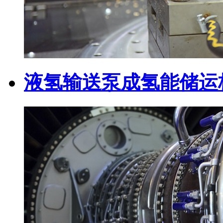
液氢输送泵成氢能储运