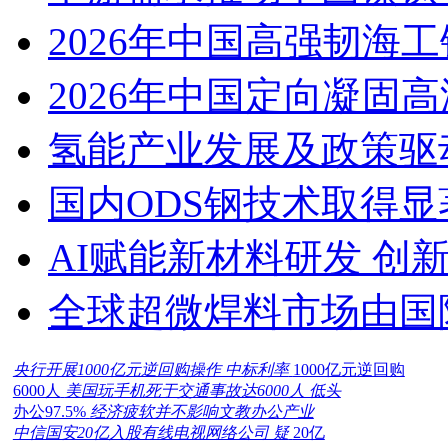
2026年中国高强韧海
2026年中国定向凝固
氢能产业发展及政策驱
国内ODS钢技术取得显
AI赋能新材料研发 创
全球超微焊料市场由国
央行开展1000亿元逆回购操作 中标利率
1000亿元逆回购
6000人
美国玩手机死于交通事故达6000人 低头
办公97.5%
经济疲软并不影响文教办公产业
中信国安20亿入股有线电视网络公司 疑
20亿