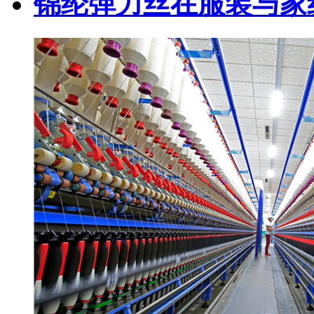
锦纶弹力丝在服装与家