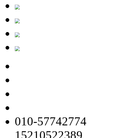
010-57742774
15210522389