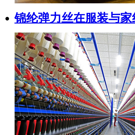
锦纶弹力丝在服装与家