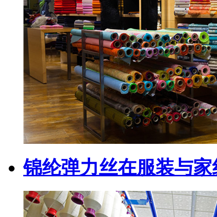
锦纶弹力丝在服装与家