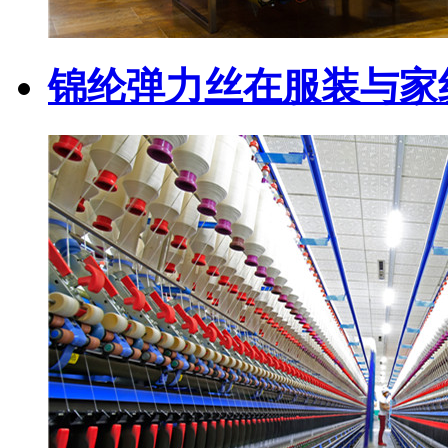
锦纶弹力丝在服装与家