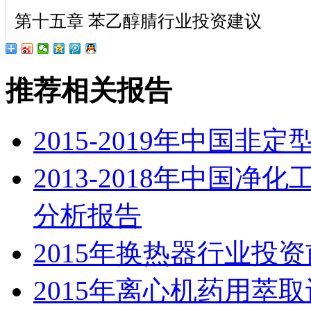
第十五章 苯乙醇腈行业投资建议
推荐相关报告
2015-2019年中国
2013-2018年中国
分析报告
2015年换热器行业投
2015年离心机药用萃