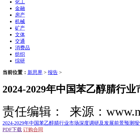
化工
金融
房产
机械
矿产
文体
交通
消费品
纺织
综研
当前位置：
新思界
>
报告
>
2024-2029年中国苯乙醇腈
责任编辑： 来源：www.new
2024-2029年中国苯乙醇腈行业市场深度调研及发展前景预测报
PDF下载
订购合同