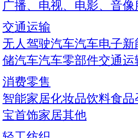
广播、电视、电影、音像
交通运输
无人驾驶汽车
汽车电子
新
储
汽车
汽车零部件
交通运
消费零售
智能家居
化妆品
饮料
食品
宝首饰
家居
其他
轻工纺织