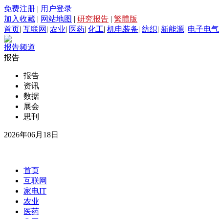
免费注册
|
用户登录
加入收藏
|
网站地图
|
研究报告
|
繁體版
首页
|
互联网
|
农业
|
医药
|
化工
|
机电装备
|
纺织
|
新能源
|
电子电气
报告频道
报告
报告
资讯
数据
展会
思刊
2026年06月18日
首页
互联网
家电IT
农业
医药