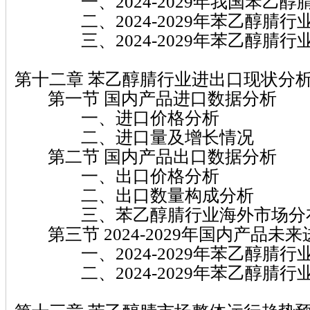
一、2024-2029年我国苯乙醇
二、2024-2029年苯乙醇腈行
三、2024-2029年苯乙醇腈行
第十二章 苯乙醇腈行业进出口现状分
第一节 国内产品进口数据分析
一、进口价格分析
二、进口量及增长情况
第二节 国内产品出口数据分析
一、出口价格分析
二、出口数量构成分析
三、苯乙醇腈行业海外市场分
第三节 2024-2029年国内产品未
一、2024-2029年苯乙醇腈行
二、2024-2029年苯乙醇腈行