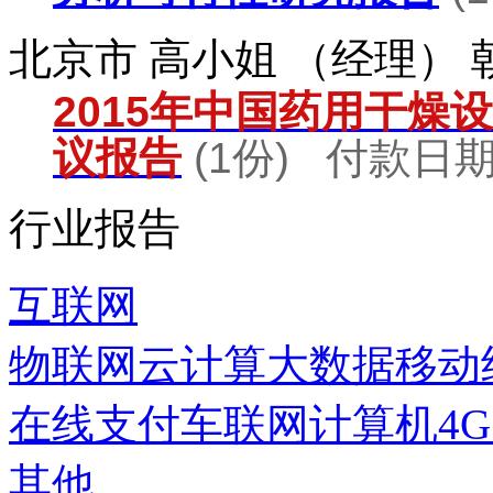
北京市 高小姐 （经理）
2015年中国药用干燥
议报告
(1份) 付款日期：
行业报告
互联网
物联网
云计算
大数据
移动
在线支付
车联网
计算机
4
其他