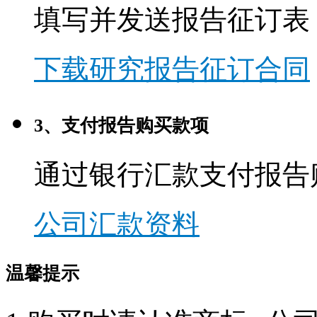
填写并发送报告征订表
下载研究报告征订合同
3、支付报告购买款项
通过银行汇款支付报告
公司汇款资料
温馨提示