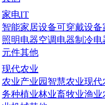
家电IT
智能家居设备
可穿戴设备
照明电器
空调电器
制冷电
元件
其他
现代农业
农业产业园
智慧农业
现代
务
种植业
林业
畜牧业
渔业