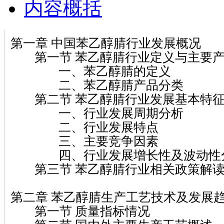
内容概括
第一章 中国苯乙醇腈行业发展概况
第一节 苯乙醇腈行业定义与主要
一、苯乙醇腈的定义
二、苯乙醇腈产品分类
第二节 苯乙醇腈行业发展基本特征
一、行业发展周期分析
二、行业发展特点
三、主要竞争因素
四、行业发展增长性及波动性
第三节 苯乙醇腈行业相关政策解
第二章 苯乙醇腈生产工艺技术及发展
第一节 质量指标情况