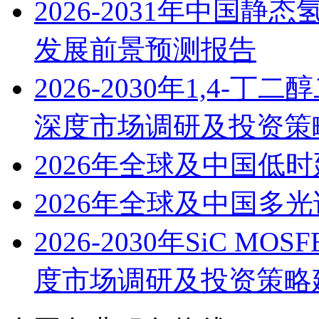
2026-2031年中国
发展前景预测报告
2026-2030年1,4
深度市场调研及投资策
2026年全球及中国低
2026年全球及中国多
2026-2030年SiC M
度市场调研及投资策略