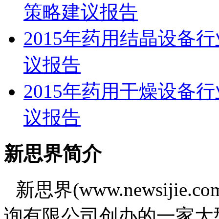
策略建议报告
2015年药用结晶设备
议报告
2015年药用干燥设备
议报告
新思界简介
新思界(www.newsiji
询有限公司创办的一家大