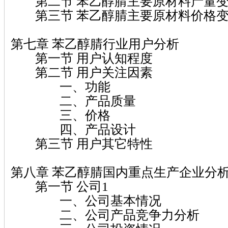
第二节 苯乙醇腈主要原材料产量变
第三节 苯乙醇腈主要原材料价格变
第七章 苯乙醇腈行业用户分析
第一节 用户认知程度
第二节 用户关注因素
一、功能
二、产品质量
三、价格
四、产品设计
第三节 用户其它特性
第八章 苯乙醇腈国内重点生产企业分
第一节 公司1
一、公司基本情况
二、公司产品竞争力分析