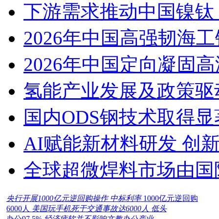
下游需求推动中国镍钛（
2026年中国高强韧海
2026年中国定向凝固
氢能产业发展及政策驱
国内ODS钢技术取得显
AI赋能新材料研发 创
全球超微焊料市场由国
央行开展1000亿元逆回购操作 中标利率
1000亿元逆回购
6000人
美国玩手机死于交通事故达6000人 低头
办公97.5%
经济疲软并不影响文教办公产业