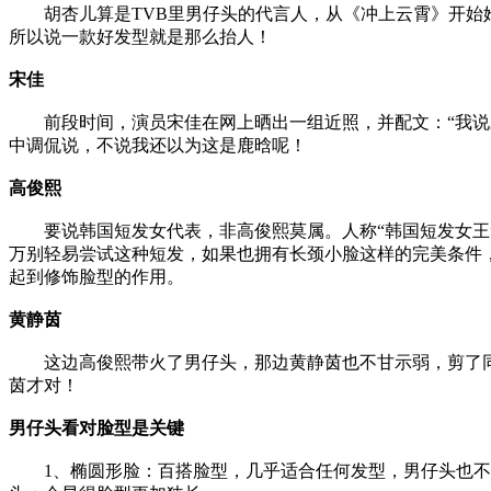
胡杏儿算是TVB里男仔头的代言人，从《冲上云霄》开始她
所以说一款好发型就是那么抬人！
宋佳
前段时间，演员宋佳在网上晒出一组近照，并配文：“我说对
中调侃说，不说我还以为这是鹿晗呢！
高俊熙
要说韩国短发女代表，非高俊熙莫属。人称“韩国短发女王”
万别轻易尝试这种短发，如果也拥有长颈小脸这样的完美条件
起到修饰脸型的作用。
黄静茵
这边高俊熙带火了男仔头，那边黄静茵也不甘示弱，剪了同
茵才对！
男仔头看对脸型是关键
1、椭圆形脸：百搭脸型，几乎适合任何发型，男仔头也不例