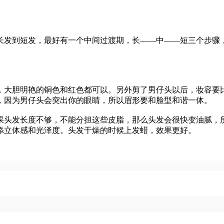
发到短发，最好有一个中间过渡期，长——中——短三个步骤，
大胆明艳的铜色和红色都可以。另外剪了男仔头以后，妆容要比
，因为男仔头会突出你的眼睛，所以眉形要和脸型和谐一体。
头发长度不够，不能分担这些皮脂，那么头发会很快变油腻，所
添立体感和光泽度。头发干燥的时候上发蜡，效果更好。