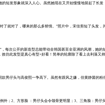
的短发形象就深入人心。虽然她现在又开始慢慢地留起了长发
了就对了，哪来的那么多矫情。”照片中，宋佳剪短了头发，
，每次公开的新造型总能带动全韩国甚至全亚洲的风潮，她的
，效仿此发型是真心有型+好看！简单的轮廓除了看上去利落又
款男仔头与高俊熙一争高下。虽然有跟风之嫌，但黄静茵的粉丝
外；2、方形脸 ：男仔头会令颌骨更明显；3、三角脸：男仔头