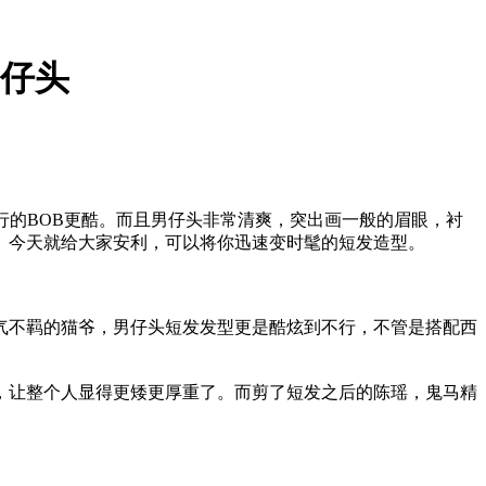
仔头
流行的BOB更酷。而且男仔头非常清爽，突出画一般的眉眼，衬
。今天就给大家安利，可以将你迅速变时髦的短发造型。
不羁的猫爷，男仔头短发发型更是酷炫到不行，不管是搭配西
让整个人显得更矮更厚重了。而剪了短发之后的陈瑶，鬼马精