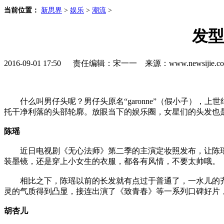
当前位置：
新思界
>
娱乐
>
潮流
>
发型
2016-09-01 17:50 责任编辑：宋一一 来源：www.newsijie
什么叫男仔头呢？男仔头原名“garonne”（假小子），上
托干净利落的头部轮廓。放眼当下的娱乐圈，女星们的头发也
陈瑶
近日电视剧《无心法师》第二季的主演定妆照发布，让陈瑶
装墨镜，还是穿上小女生的衣服，都各有风情，不要太帅哦。
相比之下，陈瑶以前的长发就有点过于普通了，一水儿的齐
灵的气质得到凸显，接连出演了《致青春》等一系列口碑好片
胡杏儿