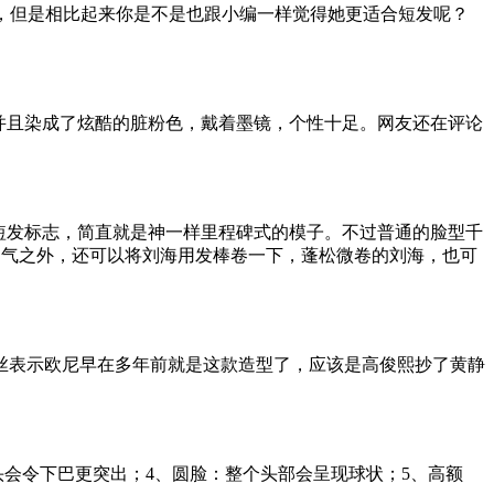
，但是相比起来你是不是也跟小编一样觉得她更适合短发呢？
并且染成了炫酷的脏粉色，戴着墨镜，个性十足。网友还在评论
短发标志，简直就是神一样里程碑式的模子。不过普通的脸型千
帅气之外，还可以将刘海用发棒卷一下，蓬松微卷的刘海，也可
表示欧尼早在多年前就是这款造型了，应该是高俊熙抄了黄静
会令下巴更突出；4、圆脸：整个头部会呈现球状；5、高额