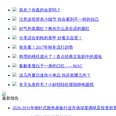
风衣？你真的会穿吗？
注意这些穿衣小细节 你会看到不一样的自己
好气色靠腮红？教你怎么选合适的腮红
分享适合初秋的美甲 好看又应景！
抢先看！2017年秋冬流行趋势
韩雪的桃殀眉火了！盘点经典古装剧中的眉妆
集貌美显白于一身的口红——MAC
这几件夏日迷你小单品 你还差哪几件？
冬天头发炸毛？小妙招轻松摆脱静电困扰
最新报告
2026-2031年铜针式散热基板行业市场深度调研及投资前