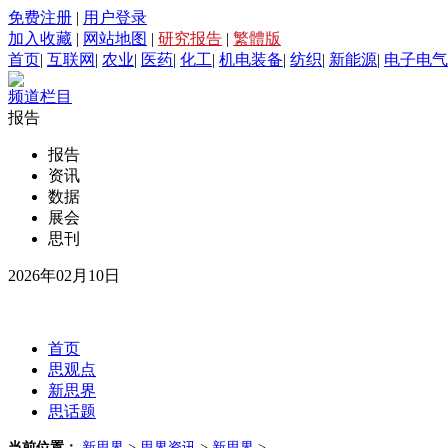
免费注册
|
用户登录
加入收藏
|
网站地图
|
研究报告
|
繁體版
首页
|
互联网
|
农业
|
医药
|
化工
|
机电装备
|
纺织
|
新能源
|
电子电气
频道栏目
报告
报告
资讯
数据
展会
思刊
2026年02月10日
首页
思观点
新思界
思话题
当前位置：
新思界
>
思界资讯
>
新思界
>