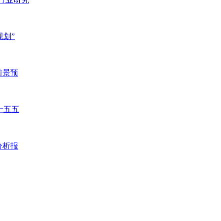
规划”
前景预
十五五
分析报