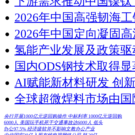
下游需求推动中国镍钛（
2026年中国高强韧海
2026年中国定向凝固
氢能产业发展及政策驱
国内ODS钢技术取得显
AI赋能新材料研发 创
全球超微焊料市场由国
央行开展1000亿元逆回购操作 中标利率
1000亿元逆回购
6000人
美国玩手机死于交通事故达6000人 低头
办公97.5%
经济疲软并不影响文教办公产业